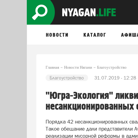
НОВОСТИ
КАТАЛОГ
АФИШ
Главная
Новости Нягани
Благоустройство
Благоустройство
31.07.2019 - 12:28
"Югра-Экология" ликви
несанкционированных с
Порядка 42 несанкционированных свал
Такое обещание дали представители А
реализации мусорной реформы в адми