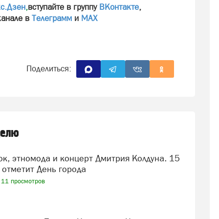
с.Дзен
,
вступайте в группу
ВКонтакте
,
канале в
Телеграмм
и
МАХ
Поделиться:
делю
 отметит День города
11 просмотров