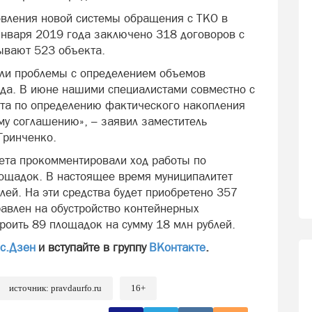
овления новой системы обращения с ТКО в
 января 2019 года заключено 318 договоров с
ывают 523 объекта.
али проблемы с определением объемов
ода. В июне нашими специалистами совместно с
та по определению фактического накопления
му соглашению», – заявил заместитель
Гринченко.
тета прокомментировали ход работы по
ощадок. В настоящее время муниципалитет
лей. На эти средства будет приобретено 357
равлен на обустройство контейнерных
роить 89 площадок на сумму 18 млн рублей.
с.Дзен
и вступайте в группу
ВКонтакте
.
источник: pravdaurfo.ru
16+