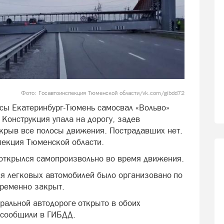
Фото: Госавтоинспекция Тюменской области/vk.com/gibdd72
сы Екатеринбург-Тюмень самосвал «Вольво»
Конструкция упала на дорогу, задев
екрыв все полосы движения. Пострадавших нет.
пекция Тюменской области.
в открылся самопроизвольно во время движения.
я легковых автомобилей было организовано по
временно закрыт.
альной автодороге открыто в обоих
, сообщили в ГИБДД.