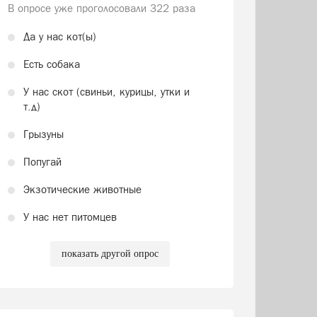
В опросе уже проголосовали
322 раза
Да у нас кот(ы)
Есть собака
У нас скот (свиньи, курицы, утки и
т.д)
Грызуны
Попугай
Экзотические животные
У нас нет питомцев
показать другой опрос