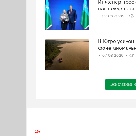
Инженер-проектировщик Тамара Нохрина из Нягани
награждена зн
07-08-2026
В Югре усилен контроль за состоянием реки Иртыш на
фоне аномаль
07-08-2026
Все главные 
16+