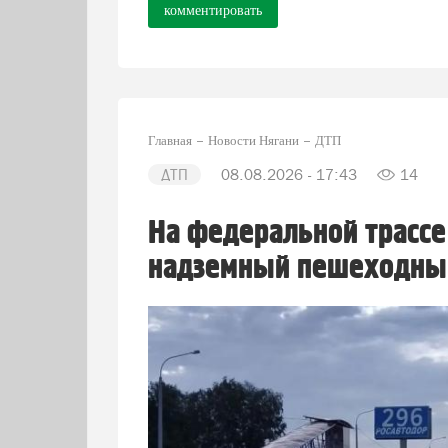
комментировать
Главная
Новости Нягани
ДТП
ДТП
08.08.2026 - 17:43
14
На федеральной трассе
надземный пешеходны