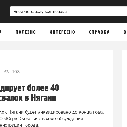
А
ПОЛЕЗНО
ИНТЕРЕСНО
СПРАВКА
В
103
дирует более 40
валок в Нягани
ок Нягани будет ликвидировано до конца года.
О «Югра-Экология» в ходе обсуждения
нистрации города.