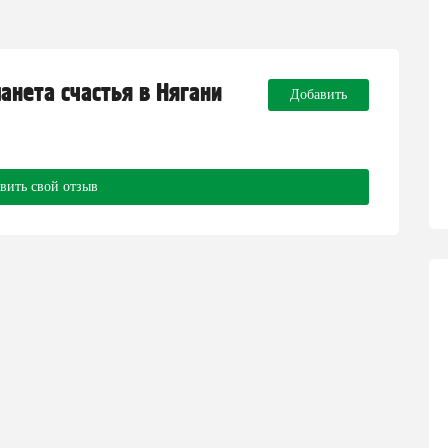
ланета счастья в Нягани
Добавить
вить свой отзыв