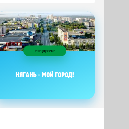
спецпроект
НЯГАНЬ - МОЙ ГОРОД!