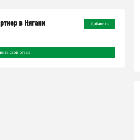
артнер в Нягани
Добавить
вить свой отзыв