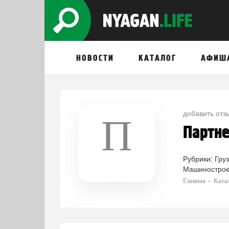
НОВОСТИ
КАТАЛОГ
АФИШ
добавить отз
П
Партне
Рубрики:
Гру
Машинострое
Главная
Ката