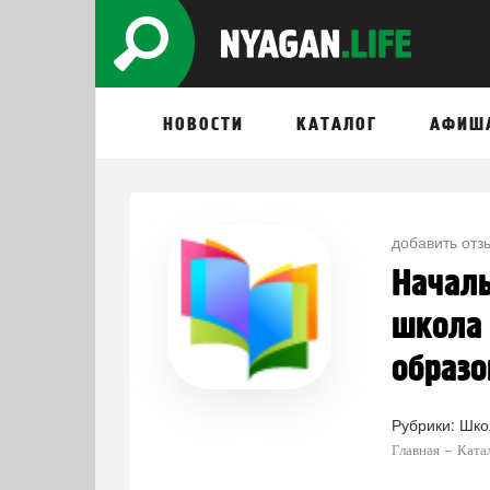
НОВОСТИ
КАТАЛОГ
АФИШ
добавить отз
Началь
школа
образо
Рубрики:
Шко
Главная
Ката