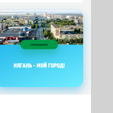
спецпроект
НЯГАНЬ - МОЙ ГОРОД!