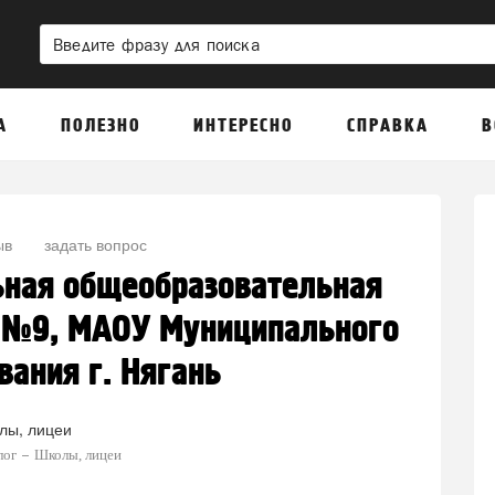
А
ПОЛЕЗНО
ИНТЕРЕСНО
СПРАВКА
В
ыв
задать вопрос
ная общеобразовательная
 №9, МАОУ Муниципального
вания г. Нягань
лы, лицеи
лог
Школы, лицеи