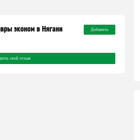
овры эконом в Нягани
Добавить
вить свой отзыв