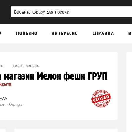
А
ПОЛЕЗНО
ИНТЕРЕСНО
СПРАВКА
В
ыв
задать вопрос
а магазин Мелон фешн ГРУП
крыта
жда
лог
Одежда