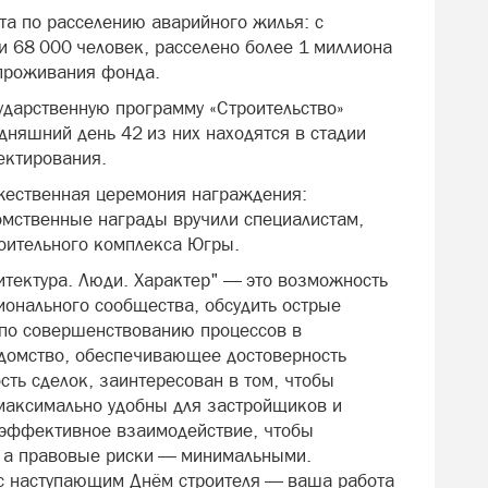
а по расселению аварийного жилья: с
и 68 000 человек, расселено более 1 миллиона
 проживания фонда.
ударственную программу «Строительство»
дняшний день 42 из них находятся в стадии
ектирования.
жественная церемония награждения:
омственные награды вручили специалистам,
оительного комплекса Югры.
итектура. Люди. Характер" — это возможность
онального сообщества, обсудить острые
 по совершенствованию процессов в
едомство, обеспечивающее достоверность
ть сделок, заинтересован в том, чтобы
максимально удобны для застройщиков и
эффективное взаимодействие, чтобы
, а правовые риски — минимальными.
 с наступающим Днём строителя — ваша работа