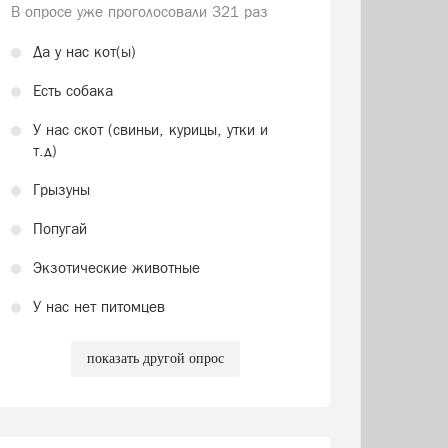
В опросе уже проголосовали
321 раз
Да у нас кот(ы)
Есть собака
У нас скот (свиньи, курицы, утки и
т.д)
Грызуны
Попугай
Экзотические животные
У нас нет питомцев
показать другой опрос