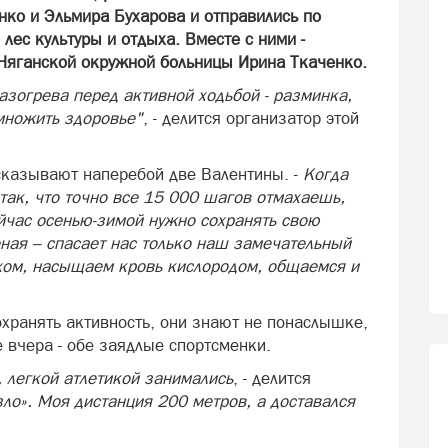
нко и Эльмира Бухарова и отправились по
ес культуры и отдыха. Вместе с ними -
Няганской окружной больницы Ирина Ткаченко.
азогрева перед активной ходьбой - разминка,
умножить здоровье"
, - делится организатор этой
ссказывают наперебой две Валентины. -
Когда
 так, что точно все 15 000 шагов отмахаешь,
ейчас осенью-зимой нужно сохранять свою
еная – спасает нас только наш замечательный
ом, насыщаем кровь кислородом, общаемся и
охранять активность, они знают не понаслышке,
е вчера - обе заядлые спортсменки.
 легкой атлетикой занимались
, - делится
ло». Моя дистанция 200 метров, а доставался