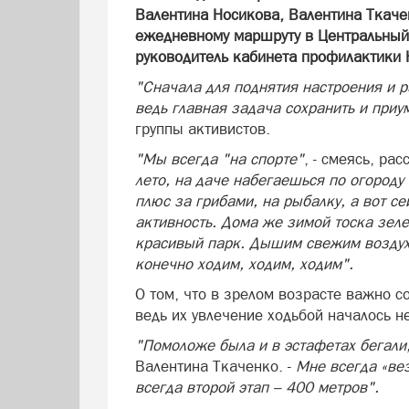
Валентина Носикова, Валентина Ткаче
ежедневному маршруту в Центральный л
руководитель кабинета профилактики 
"Сначала для поднятия настроения и р
ведь главная задача сохранить и при
группы активистов.
"Мы всегда "на спорте"
, - смеясь, ра
лето, на даче набегаешься по огороду
плюс за грибами, на рыбалку, а вот с
активность. Дома же зимой тоска зел
красивый парк. Дышим свежим воздух
конечно ходим, ходим, ходим".
О том, что в зрелом возрасте важно с
ведь их увлечение ходьбой началось н
"Помоложе была и в эстафетах бегали,
Валентина Ткаченко. -
Мне всегда «вез
всегда второй этап – 400 метров".