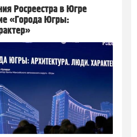
ия Росреестра в Югре
ме «Города Югры:
рактер»