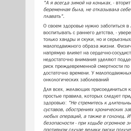
"А я всегда зимой на коньках
, - втори
беременная была, не отказывала себ
плавать".
О своем здоровье нужно заботиться в 
воспитывать с раннего детства, - увер
только хандры и скуки, но и серьезны
малоподвижного образа жизни. Физичес
напрямую влияет на сердечно-сосудист
недостаточно внимания уделяют подд
риск преждевременной смертности по с
достаточно времени. У малоподвижных
онкологических заболеваний
Для всех, желающих присоединиться к
простые правила, которых следует при
здоровью:
"Не стремитесь к длительн
суставов, обострениях хронических з
любых операций, а также в гололед. И
безопасности - при ходьбе огромное з
противном случае велики риски получе