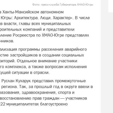
Фото: пресс-служба Губернатора ХМАО-Югры
 в Ханты‑Мансийском автономном
Югры: Архитектура. Люди. Характер». В числе
в власти, главы всех муниципальных
троительных компаний и представители
вление Росреестра по ХМАО‑Югре представлял
нников.
еализация программы расселения аварийного
астие застройщиков в создании социальных
риторий. Отдельное внимание участники
го комплекса, а также вопросам исполнения
кущей ситуации в отрасли.
 Руслан Кухарук представил промежуточные
 региона. Так, за прошлый год в округе ввели в
разования, здравоохранения, спорта и
 восстановлению прав граждан — участников
в 22 муниципалитетах благоустроено