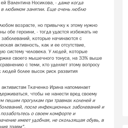
т ей Валентина Носикова, -
даже когда
е в любимом занятии. Еще очень люблю
любом возрасте, но привычку к этому нужно
ены обе героини, - тогда удастся избежать не
х заболеваний, которые начинаются с
кая активность, как и ее отсутствие,
ую систему человека. У людей, которые
ержке своего мышечного тонуса, на 33% выше
равнению с теми, кто уделяет этому вопросу
 людей более высок риск развития
 активистам Ткаченко Ирина напоминает
держиваться, чтобы не нанести вред своему
ым пешим прогулкам при травмах коленей и
аболеваний, после инфекционных заболеваний и
 позаботьтесь о своем комфорте и
начение имеет удобная, не скользящая обувь, в
ния травм".